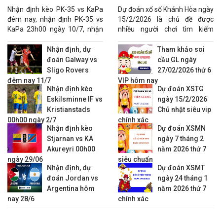
ngày 10/7
chuẩn
21:00
FC Rustavi
vs
Torpedo Kut.
Nhận định kèo PK-35 vs KaPa
Dự đoán xổ số Khánh Hòa ngày
21:00
FC Spaeri
vs
Dinamo Tbilisi
đêm nay, nhận định PK-35 vs
15/2/2026 là chủ đề được
KaPa 23h00 ngày 10/7, nhận
nhiều người chơi tìm kiếm
21:00
Meshakhte Tkibuli
vs
Samgurali Tskh.
định tỷ số PK-35 vs KaPa.
nhằm gia tăng khả năng lựa
22:00 Hoãn
FC Iberia 1999
vs
Dila Gori
chọn con số phù hợp.
Nhận định, dự
Tham khảo soi
KQBD VĐQG Hungary
đoán Galway vs
cầu GL ngày
Sligo Rovers
27/02/2026 thứ 6
FT 5 - 0
Vasas Budapest
vs
Zalaegerzseg
0 : 1/4
-0.99
0.83
đêm nay 11/7
VIP hôm nay
22:30
Kisvarda FC
vs
Ujpest
0 : 0
-0.97
0.81
Nhận định kèo
Dự đoán XSTG
23:00
MTK Budapest
vs
Puskas Akademia
Eskilsminne IF vs
ngày 15/2/2026
Kristianstads
Chủ nhật siêu vip
23:00
Gyori ETO
vs
Ferencvaros
00h00 ngày 2/7
chính xác
23:00
Paksi
vs
Kispest Honved
Nhận định kèo
Dự đoán XSMN
23:00
Debreceni
vs
Nyiregyhaza
Stjarnan vs KA
ngày 7 tháng 2
KQBD VĐQG Latvia
Akureyri 00h00
năm 2026 thứ 7
ngày 29/06
siêu chuẩn
FT 2 - 0
BFC Daugavpils
vs
FK Tukums 2000
0 : 3/4
0.81
-0.95
Nhận định, dự
Dự đoán XSMT
KQBD VĐQG Na Uy
đoán Jordan vs
ngày 24 tháng 1
Argentina hôm
năm 2026 thứ 7
FT 1 - 2
Valerenga
vs
Bodo Glimt
1 1/4 : 0
0.89
1.00
nay 28/6
chính xác
FT 2 - 1
Viking
vs
Sarpsborg
0 : 1 1/4
0.85
-0.96
23:00
Lillestrom
vs
Rosenborg