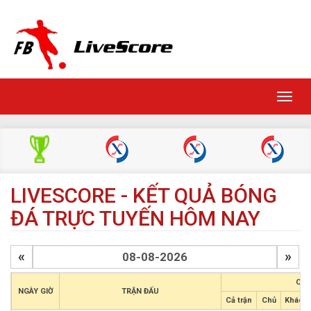
Toggl
navig
LIVESCORE - KẾT QUẢ BÓNG
ĐÁ TRỰC TUYẾN HÔM NAY
«
»
CHÂ
NGÀY GIỜ
TRẬN ĐẤU
Cả trận
Chủ
Khách