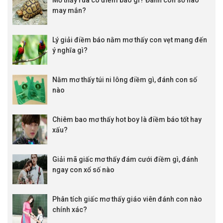
Mơ thấy rùa có điềm báo gì? Đánh con số nào
may mắn?
FT 2 - 1
Magic United
vs
Rochedale Rovers
1/4 : 0
0.98
0.88
KQBD Nữ Hàn Quốc
FT 2 - 1
Lý giải điềm báo nằm mơ thấy con vẹt mang đến
Mung. Sangmu Nữ
vs
Seoul WFC Nữ
ý nghĩa gì?
KQBD ASEAN Cup 2026
FT 1 - 0
Malaysia
vs
Philippines
0 : 1 1/4
0.92
0.90
Nằm mơ thấy túi ni lông điềm gì, đánh con số
FT 2 - 0
Thái Lan
vs
Myanmar
0 : 1 1/2
0.95
0.87
nào
Chiêm bao mơ thấy hot boy là điềm báo tốt hay
xấu?
Giải mã giấc mơ thấy đám cưới điềm gì, đánh
ngay con xổ số nào
Phân tích giấc mơ thấy giáo viên đánh con nào
chính xác?