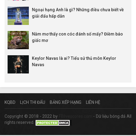
Ngoại hạng Anh là gì? Những điều chưa biết về
giải đấu hấp dẫn
Nằm mơ thấy con cóc đánh số mấy? Điềm báo
giấc mơ
Keylor Navas là ai? Tiểu sử thủ môn Keylor
Navas
KQBD
LỊCH THI ĐẤU
BẢNG XẾP HẠNG
LIÊN HỆ
Copyright © 2018 - 2022 by
FBlivescores.com
- Dữ liệu bóng đá All
rights reserved.