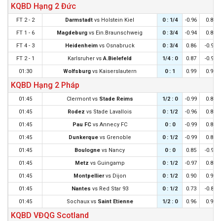
KQBD Hạng 2 Đức
FT 2 - 2
Darmstadt
vs
Holstein Kiel
0 : 1/4
-0.96
0.85
FT 1 - 6
Magdeburg
vs
Ein.Braunschweig
0 : 3/4
-0.94
0.83
FT 4 - 3
Heidenheim
vs
Osnabruck
0 : 3/4
0.86
-0.97
FT 2 - 1
Karlsruher
vs
A.Bielefeld
1/4 : 0
0.87
-0.98
01:30
Wolfsburg
vs
Kaiserslautern
0 : 1
0.99
0.90
KQBD Hạng 2 Pháp
01:45
Clermont
vs
Stade Reims
1/2 : 0
-0.99
0.87
01:45
Rodez
vs
Stade Lavallois
0 : 1/2
-0.96
0.84
01:45
Pau FC
vs
Annecy FC
0 : 0
-0.99
0.87
01:45
Dunkerque
vs
Grenoble
0 : 1/2
-0.99
0.87
01:45
Boulogne
vs
Nancy
0 : 0
0.85
-0.97
01:45
Metz
vs
Guingamp
0 : 1/2
-0.97
0.85
01:45
Montpellier
vs
Dijon
0 : 1/2
0.90
0.98
01:45
Nantes
vs
Red Star 93
0 : 1/2
0.73
-0.85
01:45
Sochaux
vs
Saint Etienne
1/2 : 0
0.96
0.92
KQBD VĐQG Scotland