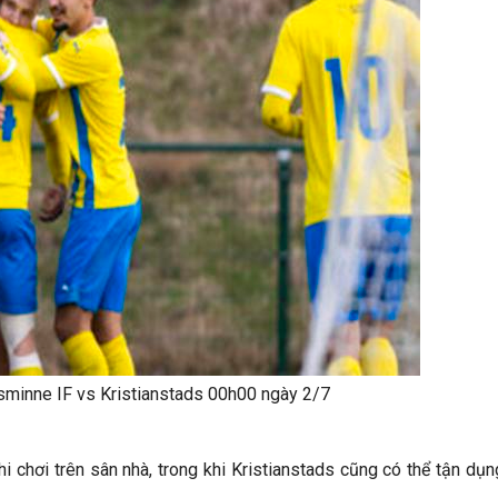
sminne IF vs Kristianstads 00h00 ngày 2/7
i chơi trên sân nhà, trong khi Kristianstads cũng có thể tận dụ