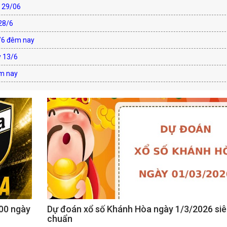
y 29/06
28/6
1/6 đêm nay
y 13/6
êm nay
00 ngày
Dự đoán xổ số Khánh Hòa ngày 1/3/2026 si
chuẩn