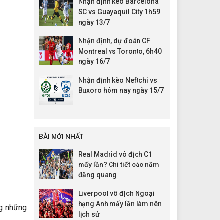
Nhận định kèo Barcelona
SC vs Guayaquil City 1h59
ngày 13/7
Nhận định, dự đoán CF
Montreal vs Toronto, 6h40
ngày 16/7
Nhận định kèo Neftchi vs
Buxoro hôm nay ngày 15/7
BÀI MỚI NHẤT
Real Madrid vô địch C1
mấy lần? Chi tiết các năm
đăng quang
Liverpool vô địch Ngoại
hạng Anh mấy lần làm nên
ng những
lịch sử