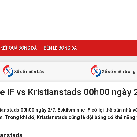
KẾT QUẢ BÓNG ĐÁ
BÊN LỀ BÓNG ĐÁ
Xổ số miền bắc
Xổ số miền trung
 IF vs Kristianstads 00h00 ngày 
ianstads 00h00 ngày 2/7. Eskilsminne IF có lợi thế sân nhà v
ấm. Trong khi đó, Kristianstads cũng là đội bóng có khả năng 
ianstads