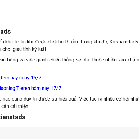
tads
u khá tự tin khi được chơi tại tổ ấm. Trong khi đó, Kristianstads
chơi giàu tính kỷ luật.
cân bằng và việc giành chiến thắng sẽ phụ thuộc nhiều vào khả 
o đêm nay ngày 16/7
Liaoning Tieren hôm nay 17/7
 nào cũng duy trì được sự hiệu quả. Việc tạo ra nhiều cơ hội như
cần cải thiện.
stianstads