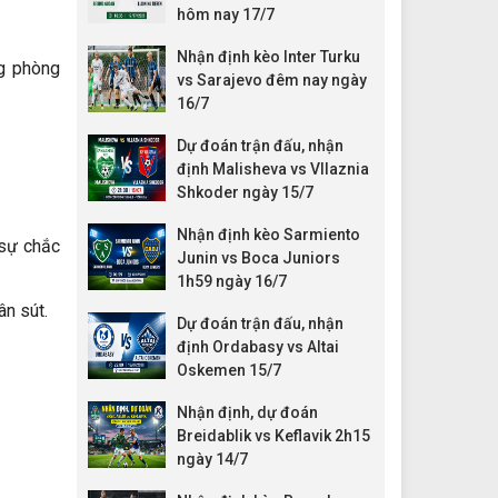
hôm nay 17/7
Nhận định kèo Inter Turku
ng phòng
vs Sarajevo đêm nay ngày
16/7
Dự đoán trận đấu, nhận
định Malisheva vs Vllaznia
Shkoder ngày 15/7
Nhận định kèo Sarmiento
 sự chắc
Junin vs Boca Juniors
1h59 ngày 16/7
ân sút.
Dự đoán trận đấu, nhận
định Ordabasy vs Altai
Oskemen 15/7
Nhận định, dự đoán
Breidablik vs Keflavik 2h15
ngày 14/7