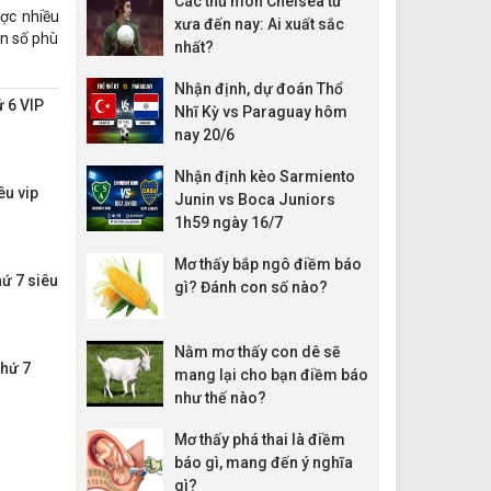
Các thủ môn Chelsea từ
ợc nhiều
xưa đến nay: Ai xuất sắc
on số phù
nhất?
Nhận định, dự đoán Thổ
 6 VIP
Nhĩ Kỳ vs Paraguay hôm
nay 20/6
Nhận định kèo Sarmiento
êu vip
Junin vs Boca Juniors
1h59 ngày 16/7
Mơ thấy bắp ngô điềm báo
ứ 7 siêu
gì? Đánh con số nào?
Nằm mơ thấy con dê sẽ
hứ 7
mang lại cho bạn điềm báo
như thế nào?
Mơ thấy phá thai là điềm
báo gì, mang đến ý nghĩa
gì?