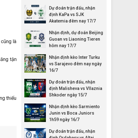
Dự đoán trận đấu, nhận
định KaPa vs SJK
Akatemia đêm nay 17/7
Nhận định, dự đoán Beijing
Guoan vs Liaoning Tieren
 cũng là
hôm nay 17/7
Nhận định kèo Inter Turku
năng tận
vs Sarajevo đêm nay ngày
16/7
Dự đoán trận đấu, nhận
định Malisheva vs Vllaznia
Shkoder ngày 15/7
ng thiếu
Nhận định kèo Sarmiento
Junin vs Boca Juniors
1h59 ngày 16/7
Dự đoán trận đấu, nhận
định Ordabasy vs Altai