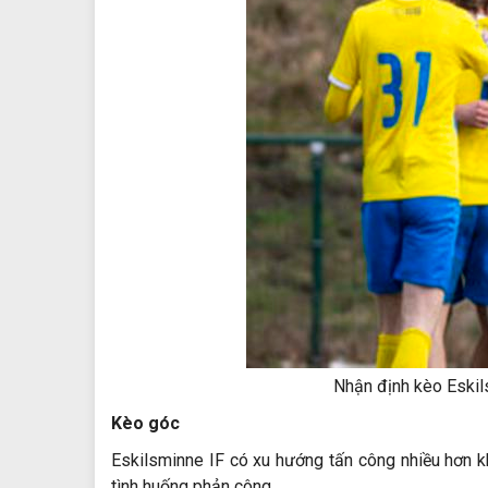
Nhận định kèo Eskil
Kèo góc
Eskilsminne IF có xu hướng tấn công nhiều hơn kh
tình huống phản công.