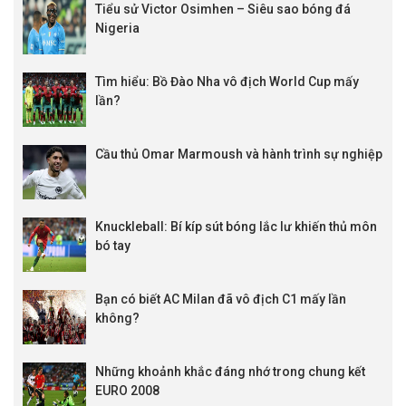
Tiểu sử Victor Osimhen – Siêu sao bóng đá
Nigeria
Tìm hiểu: Bồ Đào Nha vô địch World Cup mấy
lần?
Cầu thủ Omar Marmoush và hành trình sự nghiệp
Knuckleball: Bí kíp sút bóng lắc lư khiến thủ môn
bó tay
Bạn có biết AC Milan đã vô địch C1 mấy lần
không?
Những khoảnh khắc đáng nhớ trong chung kết
EURO 2008