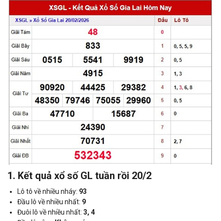
1. Kết quả xổ số GL tuần rồi 20/2
Lô tô về nhiều nháy:
93
Đầu lô về nhiều nhất:
9
Đuôi lô về nhiều nhất:
3, 4