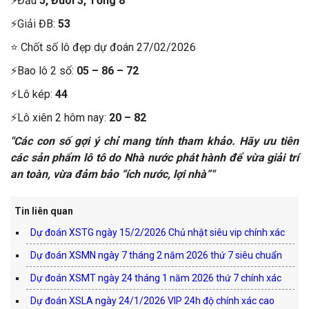
⚡Đầu
5, Đuôi 3, Tổng 8
⚡Giải ĐB:
53
⭐️ Chốt số lô đẹp dự đoán 27/02/2026
⚡Bao lô 2 số:
05 – 86 – 72
⚡Lô kép:
44
⚡Lô xiên 2 hôm nay:
20 – 82
"Các con số gợi ý chỉ mang tính tham khảo. Hãy ưu tiên
các sản phẩm lô tô do Nhà nước phát hành để vừa giải trí
an toàn, vừa đảm bảo “ích nước, lợi nhà”"
Tin liên quan
Dự đoán XSTG ngày 15/2/2026 Chủ nhật siêu vip chính xác
Dự đoán XSMN ngày 7 tháng 2 năm 2026 thứ 7 siêu chuẩn
Dự đoán XSMT ngày 24 tháng 1 năm 2026 thứ 7 chính xác
Dự đoán XSLA ngày 24/1/2026 VIP 24h độ chính xác cao