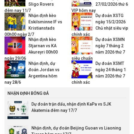
Sligo Rovers
27/02/2026 thứ 6
đêm nay 11/7
VIP hôm nay
Nhận định kèo
Dự đoán XSTG
Eskilsminne IF vs
ngày 15/2/2026
Kristianstads
Chủ nhật siêu vip
00h00 ngày 2/7
chính xác
Nhận định kèo
Dự đoán XSMN
Stjarnan vs KA
ngày 7 tháng 2
Akureyri 00h00
năm 2026 thứ 7
ngày 29/06
siêu chuẩn
Nhận định, dự
Dự đoán XSMT
đoán Jordan vs
ngày 24 tháng 1
Argentina hôm
năm 2026 thứ 7
nay 28/6
chính xác
NHẬN ĐỊNH BÓNG ĐÁ
Dự đoán trận đấu, nhận định KaPa vs SJK
Akatemia đêm nay 17/7
Nhận định, dự đoán Beijing Guoan vs Liaoning