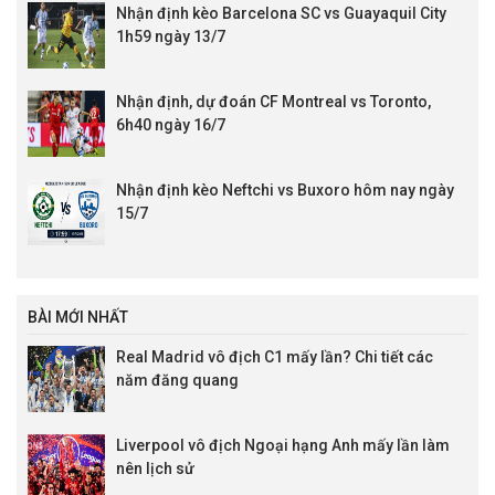
Nhận định kèo Barcelona SC vs Guayaquil City
1h59 ngày 13/7
Nhận định, dự đoán CF Montreal vs Toronto,
6h40 ngày 16/7
Nhận định kèo Neftchi vs Buxoro hôm nay ngày
15/7
BÀI MỚI NHẤT
Real Madrid vô địch C1 mấy lần? Chi tiết các
năm đăng quang
Liverpool vô địch Ngoại hạng Anh mấy lần làm
nên lịch sử