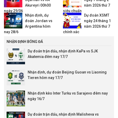
Akureyri 00h00
năm 2026 thứ 7
ngày 29/06
siêu chuẩn
Nhận định, dự
Dự đoán XSMT
đoán Jordan vs
ngày 24 tháng 1
Argentina hôm
năm 2026 thứ 7
nay 28/6
chính xác
NHẬN ĐỊNH BÓNG ĐÁ
Dự đoán trận đấu, nhận định KaPa vs SJK
Akatemia đêm nay 17/7
Nhận định, dự đoán Beijing Guoan vs Liaoning
Tieren hôm nay 17/7
Nhận định kèo Inter Turku vs Sarajevo đêm nay
ngày 16/7
Dự đoán trận đấu, nhận định Malisheva vs