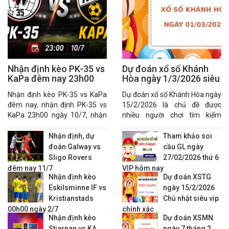
Nhận định kèo PK-35 vs
Dự đoán xổ số Khánh
KaPa đêm nay 23h00
Hòa ngày 1/3/2026 siêu
ngày 10/7
chuẩn
Nhận định kèo PK-35 vs KaPa
Dự đoán xổ số Khánh Hòa ngày
đêm nay, nhận định PK-35 vs
15/2/2026 là chủ đề được
KaPa 23h00 ngày 10/7, nhận
nhiều người chơi tìm kiếm
định tỷ số PK-35 vs KaPa.
nhằm gia tăng khả năng lựa
chọn con số phù hợp.
Nhận định, dự
Tham khảo soi
đoán Galway vs
cầu GL ngày
Sligo Rovers
27/02/2026 thứ 6
đêm nay 11/7
VIP hôm nay
Nhận định kèo
Dự đoán XSTG
Eskilsminne IF vs
ngày 15/2/2026
Kristianstads
Chủ nhật siêu vip
00h00 ngày 2/7
chính xác
Nhận định kèo
Dự đoán XSMN
Stjarnan vs KA
ngày 7 tháng 2