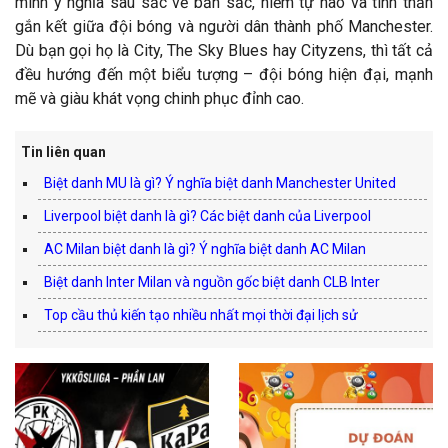
mình ý nghĩa sâu sắc về bản sắc, niềm tự hào và tinh thần
gắn kết giữa đội bóng và người dân thành phố Manchester.
Dù bạn gọi họ là City, The Sky Blues hay Cityzens, thì tất cả
đều hướng đến một biểu tượng – đội bóng hiện đại, mạnh
mẽ và giàu khát vọng chinh phục đỉnh cao.
Tin liên quan
Biệt danh MU là gì? Ý nghĩa biệt danh Manchester United
Liverpool biệt danh là gì? Các biệt danh của Liverpool
AC Milan biệt danh là gì? Ý nghĩa biệt danh AC Milan
Biệt danh Inter Milan và nguồn gốc biệt danh CLB Inter
Top cầu thủ kiến tạo nhiều nhất mọi thời đại lịch sử