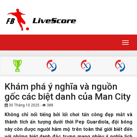
Toggl
navig
Khám phá ý nghĩa và nguồn
gốc các biệt danh của Man City
30 Tháng 10 2025 -
388
Không chỉ nổi tiếng bởi lối chơi tấn công đẹp mắt và
thành tích ấn tượng dưới thời Pep Guardiola, đội bóng
này còn được người hâm mộ trên toàn thế giới biết đến
với những biệt danh đặc trưng mang nhiều ý nghĩa lịch