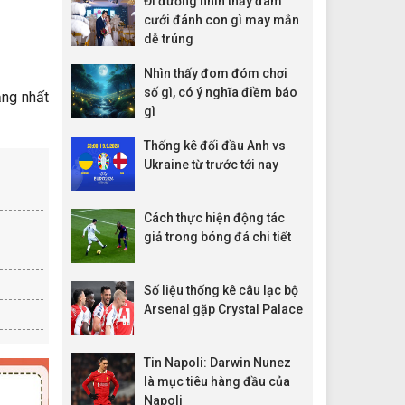
Đi đường nhìn thấy đám
cưới đánh con gì may mắn
dễ trúng
Nhìn thấy đom đóm chơi
số gì, có ý nghĩa điềm báo
ăng nhất
gì
Thống kê đối đầu Anh vs
Ukraine từ trước tới nay
Cách thực hiện động tác
giả trong bóng đá chi tiết
Số liệu thống kê câu lạc bộ
Arsenal gặp Crystal Palace
Tin Napoli: Darwin Nunez
là mục tiêu hàng đầu của
Napoli