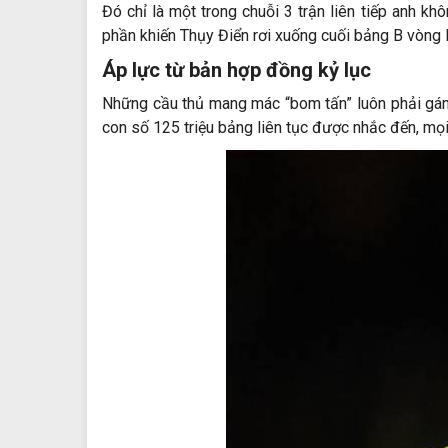
Đó chỉ là một trong chuỗi 3 trận liên tiếp anh k
phần khiến Thụy Điển rơi xuống cuối bảng B vòng l
Áp lực từ bản hợp đồng kỷ lục
Những cầu thủ mang mác “bom tấn” luôn phải gánh
con số 125 triệu bảng liên tục được nhắc đến, mọi