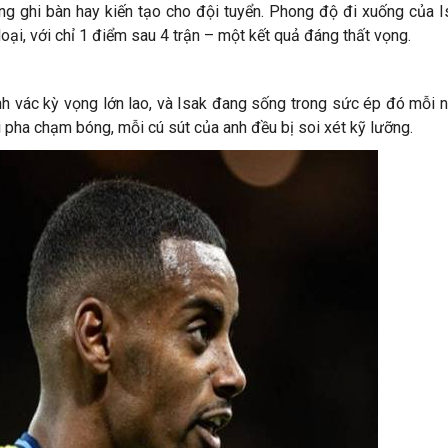
hông ghi bàn hay kiến tạo cho đội tuyển. Phong độ đi xuống của 
oại, với chỉ 1 điểm sau 4 trận – một kết quả đáng thất vọng.
 vác kỳ vọng lớn lao, và Isak đang sống trong sức ép đó mỗi n
 pha chạm bóng, mỗi cú sút của anh đều bị soi xét kỹ lưỡng.