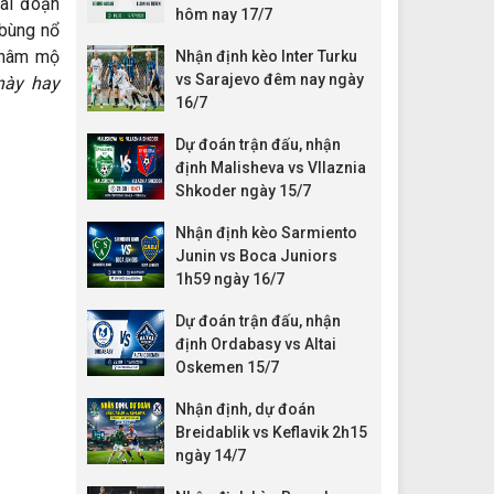
iai đoạn
hôm nay 17/7
 bùng nổ
i hâm mộ
Nhận định kèo Inter Turku
vs Sarajevo đêm nay ngày
này hay
16/7
Dự đoán trận đấu, nhận
định Malisheva vs Vllaznia
Shkoder ngày 15/7
Nhận định kèo Sarmiento
Junin vs Boca Juniors
1h59 ngày 16/7
Dự đoán trận đấu, nhận
định Ordabasy vs Altai
Oskemen 15/7
Nhận định, dự đoán
Breidablik vs Keflavik 2h15
ngày 14/7