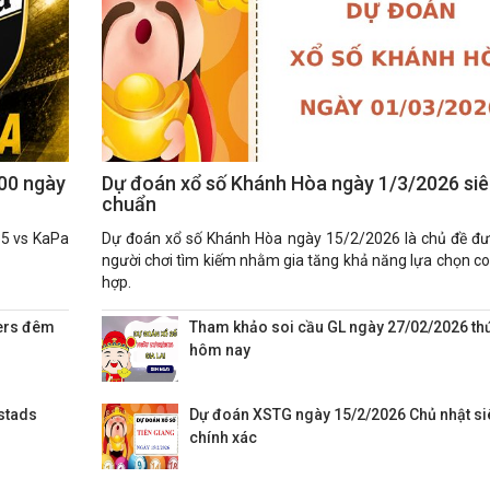
00 ngày
Dự đoán xổ số Khánh Hòa ngày 1/3/2026 si
chuẩn
35 vs KaPa
Dự đoán xổ số Khánh Hòa ngày 15/2/2026 là chủ đề đư
người chơi tìm kiếm nhằm gia tăng khả năng lựa chọn c
hợp.
vers đêm
Tham khảo soi cầu GL ngày 27/02/2026 thứ
hôm nay
nstads
Dự đoán XSTG ngày 15/2/2026 Chủ nhật si
chính xác