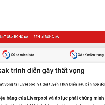
KẾT QUẢ BÓNG ĐÁ
BÊN LỀ BÓNG ĐÁ
Xổ số miền bắc
Xổ số miền trung
sak trình diễn gây thất vọng
thất vọng tại Liverpool và đội tuyển Thụy Điển sau bản hợp 
ệu bảng của Liverpool và áp lực phải chứng minh g