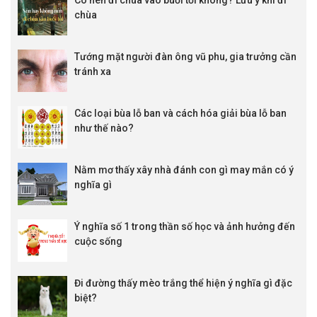
Có nên đi chùa vào buổi tối không? Lưu ý khi đi
22:00
Arlanda
vs
Pitea IF
0 : 1 1/4
0.75
0.9
chùa
22:59
Assyriska
vs
Sollentuna FK
0 : 1/4
0.89
0.8
KQBD Aus Brisbane
Tướng mặt người đàn ông vũ phu, gia trưởng cần
FT 1 - 2
Souths Utd
vs
Taringa Rovers
tránh xa
FT 2 - 5
Southside Eagles
vs
SWQ Thunder
FT 1 - 2
Pine Hills
vs
Brisbane Knights
Các loại bùa lỗ ban và cách hóa giải bùa lỗ ban
FT 0 - 0
Samford Rang.
vs
Grange Thistle
như thế nào?
FT 1 - 3
Moreton City Exce. 2
vs
Mitchelton
FT 1 - 2
Caloundra
vs
Virginia Utd
Nằm mơ thấy xây nhà đánh con gì may mắn có ý
KQBD Aus New South Wales
nghĩa gì
FT 1 - 2
Wollongong Wolves
vs
Sydney United 58 FC
3/4 : 0
0.86
-0.9
Ý nghĩa số 1 trong thần số học và ảnh hưởng đến
cuộc sống
Đi đường thấy mèo trắng thể hiện ý nghĩa gì đặc
biệt?