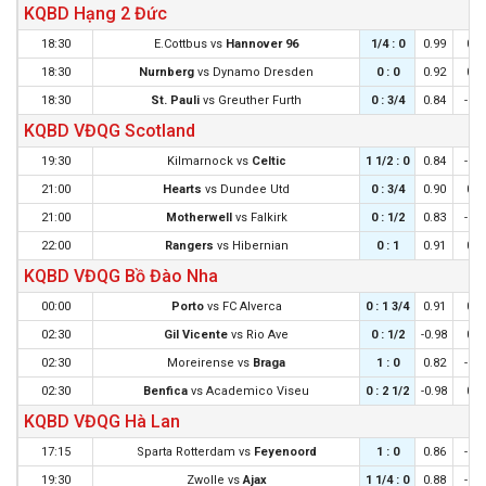
KQBD Hạng 2 Đức
18:30
E.Cottbus
vs
Hannover 96
1/4 : 0
0.99
0.9
18:30
Nurnberg
vs
Dynamo Dresden
0 : 0
0.92
0.9
18:30
St. Pauli
vs
Greuther Furth
0 : 3/4
0.84
-0.9
KQBD VĐQG Scotland
19:30
Kilmarnock
vs
Celtic
1 1/2 : 0
0.84
-0.9
21:00
Hearts
vs
Dundee Utd
0 : 3/4
0.90
0.9
21:00
Motherwell
vs
Falkirk
0 : 1/2
0.83
-0.9
22:00
Rangers
vs
Hibernian
0 : 1
0.91
0.9
KQBD VĐQG Bồ Đào Nha
00:00
Porto
vs
FC Alverca
0 : 1 3/4
0.91
0.9
02:30
Gil Vicente
vs
Rio Ave
0 : 1/2
-0.98
0.8
02:30
Moreirense
vs
Braga
1 : 0
0.82
-0.9
02:30
Benfica
vs
Academico Viseu
0 : 2 1/2
-0.98
0.8
KQBD VĐQG Hà Lan
17:15
Sparta Rotterdam
vs
Feyenoord
1 : 0
0.86
-0.9
19:30
Zwolle
vs
Ajax
1 1/4 : 0
0.88
-0.9