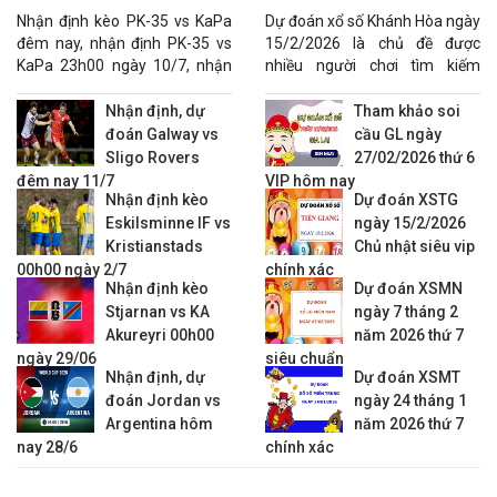
ngày 10/7
chuẩn
KQBD VĐQG Ireland
Nhận định kèo PK-35 vs KaPa
Dự đoán xổ số Khánh Hòa ngày
đêm nay, nhận định PK-35 vs
15/2/2026 là chủ đề được
21:00
Waterford FC
vs
Bohemians
1/2 : 0
0.93
0.9
KaPa 23h00 ngày 10/7, nhận
nhiều người chơi tìm kiếm
23:00
Shelbourne
vs
St. Patricks
1/4 : 0
-0.95
0.8
định tỷ số PK-35 vs KaPa.
nhằm gia tăng khả năng lựa
KQBD VĐQG Latvia
chọn con số phù hợp.
Nhận định, dự
Tham khảo soi
đoán Galway vs
cầu GL ngày
20:00
SK Super Nova
vs
FK Liepaja
1/2 : 0
0.87
0.9
Sligo Rovers
27/02/2026 thứ 6
20:00
Jelgava
vs
FK Auda
1/4 : 0
-0.93
0.7
đêm nay 11/7
VIP hôm nay
22:00
Nhận định kèo
Riga FC
vs
FK Ogre United
Dự đoán XSTG
0 : 3
0.80
-0.9
Eskilsminne IF vs
ngày 15/2/2026
00:00
Rigas Futbola Skola
vs
FK Grobina
Kristianstads
Chủ nhật siêu vip
KQBD VĐQG Lithuania
00h00 ngày 2/7
chính xác
Nhận định kèo
Dự đoán XSMN
22:30
FK Banga
vs
FK Suduva
0 : 1/4
-0.78
0.5
Stjarnan vs KA
ngày 7 tháng 2
22:45
FA Siauliai
vs
Dziugas FC
1/4 : 0
0.93
0.8
Akureyri 00h00
năm 2026 thứ 7
23:00
FK Kauno Zalgiris
vs
Hegelmann Litauen
ngày 29/06
siêu chuẩn
KQBD VĐQG Na Uy
Nhận định, dự
Dự đoán XSMT
đoán Jordan vs
ngày 24 tháng 1
19:30
Start Kristiansand
vs
Fredrikstad
Argentina hôm
năm 2026 thứ 7
19:30
Lillestrom
vs
Rosenborg
0 : 0
0.89
1.0
nay 28/6
chính xác
22:00
HamKam
vs
Aalesund
0 : 1/4
0.86
-0.9
00:15
Kristiansund
vs
Molde
3/4 : 0
-0.97
0.8