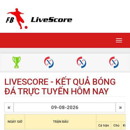
Toggl
navig
LIVESCORE - KẾT QUẢ BÓNG
ĐÁ TRỰC TUYẾN HÔM NAY
«
»
NGÀY GIỜ
TRẬN ĐẤU
Cả trận
Chủ
Khá