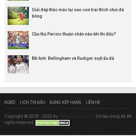
Giải đáp thắc mắc tại sao con trai thích chơi đá
bóng
Cầu thủ Perisic thuận chân nào khi thi đấu?
BĐ Anh: Bellingham và Rudiger suýt ẩu đả
KQBD
LỊCH THI ĐẤU
BẢNG XẾP HẠNG
LIÊN HỆ
Copyright © 2018 - 2022 by
FBlivescores.com
- Dữ liệu bóng đá All
rights reserved.