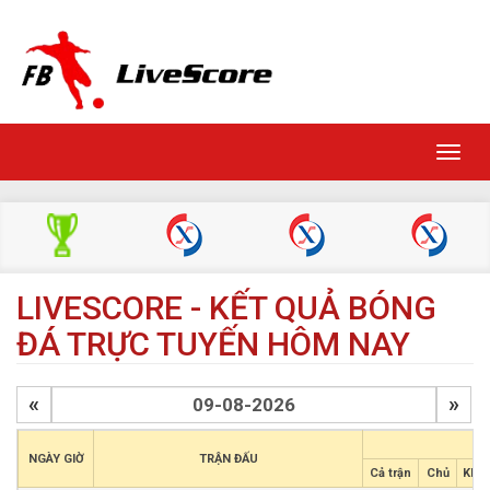
Toggl
navig
LIVESCORE - KẾT QUẢ BÓNG
ĐÁ TRỰC TUYẾN HÔM NAY
«
»
NGÀY GIỜ
TRẬN ĐẤU
Cả trận
Chủ
Khá