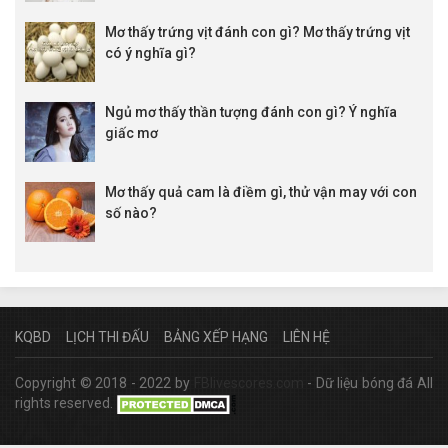
Mơ thấy trứng vịt đánh con gì? Mơ thấy trứng vịt
có ý nghĩa gì?
Ngủ mơ thấy thần tượng đánh con gì? Ý nghĩa
giấc mơ
Mơ thấy quả cam là điềm gì, thử vận may với con
số nào?
KQBD
LỊCH THI ĐẤU
BẢNG XẾP HẠNG
LIÊN HỆ
Copyright © 2018 - 2022 by
FBlivescores.com
- Dữ liệu bóng đá All
rights reserved.