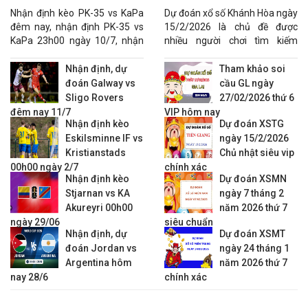
ngày 10/7
chuẩn
KQBD VĐQG Ireland
Nhận định kèo PK-35 vs KaPa
Dự đoán xổ số Khánh Hòa ngày
đêm nay, nhận định PK-35 vs
15/2/2026 là chủ đề được
21:00
Waterford FC
vs
Bohemians
1/2 : 0
0.93
0.9
KaPa 23h00 ngày 10/7, nhận
nhiều người chơi tìm kiếm
23:00
Shelbourne
vs
St. Patricks
1/4 : 0
-0.93
0.8
định tỷ số PK-35 vs KaPa.
nhằm gia tăng khả năng lựa
KQBD VĐQG Latvia
chọn con số phù hợp.
Nhận định, dự
Tham khảo soi
đoán Galway vs
cầu GL ngày
20:00
SK Super Nova
vs
FK Liepaja
1/4 : 0
-0.88
0.7
Sligo Rovers
27/02/2026 thứ 6
20:00
Jelgava
vs
FK Auda
1/4 : 0
0.97
0.8
đêm nay 11/7
VIP hôm nay
22:00
Nhận định kèo
Riga FC
vs
FK Ogre United
Dự đoán XSTG
0 : 3
0.80
-0.9
Eskilsminne IF vs
ngày 15/2/2026
00:00
Rigas Futbola Skola
vs
FK Grobina
Kristianstads
Chủ nhật siêu vip
KQBD VĐQG Lithuania
00h00 ngày 2/7
chính xác
Nhận định kèo
Dự đoán XSMN
22:30
FK Banga
vs
FK Suduva
0 : 1/4
-0.78
0.5
Stjarnan vs KA
ngày 7 tháng 2
22:45
FA Siauliai
vs
Dziugas FC
1/4 : 0
0.93
0.8
Akureyri 00h00
năm 2026 thứ 7
23:00
FK Kauno Zalgiris
vs
Hegelmann Litauen
ngày 29/06
siêu chuẩn
KQBD VĐQG Na Uy
Nhận định, dự
Dự đoán XSMT
đoán Jordan vs
ngày 24 tháng 1
19:30
Start Kristiansand
vs
Fredrikstad
Argentina hôm
năm 2026 thứ 7
19:30
Lillestrom
vs
Rosenborg
0 : 0
0.85
-0.9
nay 28/6
chính xác
22:00
HamKam
vs
Aalesund
0 : 1/4
0.85
-0.9
00:15
Kristiansund
vs
Molde
3/4 : 0
-0.98
0.8