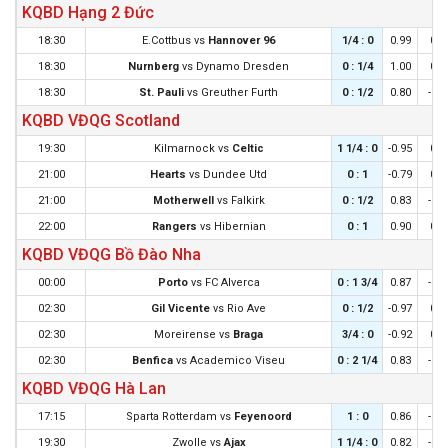
KQBD Hạng 2 Đức
18:30
E.Cottbus
vs
Hannover 96
1/4 : 0
0.99
0.9
18:30
Nurnberg
vs
Dynamo Dresden
0 : 1/4
1.00
0.8
18:30
St. Pauli
vs
Greuther Furth
0 : 1/2
0.80
-0.9
KQBD VĐQG Scotland
19:30
Kilmarnock
vs
Celtic
1 1/4 : 0
-0.95
0.8
21:00
Hearts
vs
Dundee Utd
0 : 1
-0.79
0.6
21:00
Motherwell
vs
Falkirk
0 : 1/2
0.83
-0.9
22:00
Rangers
vs
Hibernian
0 : 1
0.90
0.9
KQBD VĐQG Bồ Đào Nha
00:00
Porto
vs
FC Alverca
0 : 1 3/4
0.87
-0.9
02:30
Gil Vicente
vs
Rio Ave
0 : 1/2
-0.97
0.8
02:30
Moreirense
vs
Braga
3/4 : 0
-0.92
0.8
02:30
Benfica
vs
Academico Viseu
0 : 2 1/4
0.83
-0.9
KQBD VĐQG Hà Lan
17:15
Sparta Rotterdam
vs
Feyenoord
1 : 0
0.86
-0.9
19:30
Zwolle
vs
Ajax
1 1/4 : 0
0.82
-0.9