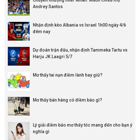
Chuyển nhượng Inter Milan: Muốn chiêu mộ
22:00
Arlanda
vs
Pitea IF
0 : 1 1/4
0.75
0.9
Andrey Santos
22:59
Assyriska
vs
Sollentuna FK
0 : 1/4
0.83
0.8
KQBD Aus Brisbane
Nhận định kèo Albania vs Israel 1h00 ngày 4/6
FT 1 - 2
Souths Utd
vs
Taringa Rovers
đêm nay
FT 2 - 5
Southside Eagles
vs
SWQ Thunder
FT 1 - 2
Pine Hills
vs
Brisbane Knights
Dự đoán trận đấu, nhận định Tammeka Tartu vs
FT 0 - 0
Samford Rang.
vs
Grange Thistle
Harju JK Laagri 5/7
FT 1 - 3
Moreton City Exce. 2
vs
Mitchelton
FT 1 - 2
Caloundra
vs
Virginia Utd
Mơ thấy tai nạn điềm lành hay giữ?
KQBD Aus New South Wales
FT 1 - 2
Wollongong Wolves
vs
Sydney United 58 FC
3/4 : 0
0.86
-0.9
Mơ thấy bán hàng có điềm báo gì?
Lý giải điềm báo mơ thấy tóc mang đến cho bạn ý
nghĩa gì