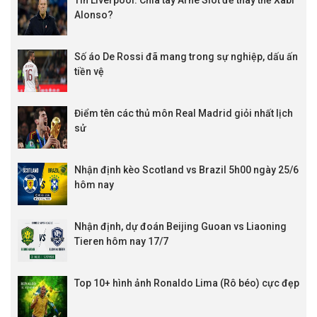
Tin Liverpool: Chia tay Arne Slot để thay thế Xabi
Alonso?
Số áo De Rossi đã mang trong sự nghiệp, dấu ấn
tiền vệ
Điểm tên các thủ môn Real Madrid giỏi nhất lịch
sử
Nhận định kèo Scotland vs Brazil 5h00 ngày 25/6
hôm nay
Nhận định, dự đoán Beijing Guoan vs Liaoning
Tieren hôm nay 17/7
Top 10+ hình ảnh Ronaldo Lima (Rô béo) cực đẹp