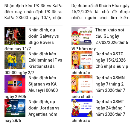
ngày 10/7
chuẩn
19:30
Start Kristiansand
vs
Fredrikstad
Nhận định kèo PK-35 vs KaPa
Dự đoán xổ số Khánh Hòa ngày
đêm nay, nhận định PK-35 vs
15/2/2026 là chủ đề được
22:00
HamKam
vs
Aalesund
KaPa 23h00 ngày 10/7, nhận
nhiều người chơi tìm kiếm
00:15
Kristiansund
vs
Molde
định tỷ số PK-35 vs KaPa.
nhằm gia tăng khả năng lựa
KQBD VĐQG Thụy Sỹ
chọn con số phù hợp.
Nhận định, dự
Tham khảo soi
đoán Galway vs
cầu GL ngày
19:00
Lugano
vs
Zurich
Sligo Rovers
27/02/2026 thứ 6
21:30
Sion
vs
Vaduz
đêm nay 11/7
VIP hôm nay
21:30
St. Gallen
vs
Luzern
Nhận định kèo
Dự đoán XSTG
KQBD VĐQG Thụy Điển
Eskilsminne IF vs
ngày 15/2/2026
Kristianstads
Chủ nhật siêu vip
19:00
Hammarby
vs
Hacken
0 : 1
0.84
1.06
00h00 ngày 2/7
chính xác
19:00
Malmo
vs
Degerfors IF
0 : 1
0.82
1.08
Nhận định kèo
Dự đoán XSMN
Stjarnan vs KA
ngày 7 tháng 2
21:30
Goteborg
vs
Kalmar
0 : 0
0.81
1.09
Akureyri 00h00
năm 2026 thứ 7
21:30
Halmstads
vs
GAIS
3/4 : 0
1.05
0.85
ngày 29/06
siêu chuẩn
KQBD VĐQG Áo
Nhận định, dự
Dự đoán XSMT
đoán Jordan vs
ngày 24 tháng 1
22:00
SV Ried
vs
Rapid Wien
Argentina hôm
năm 2026 thứ 7
22:00
Wolfsberger AC
vs
RB Salzburg
nay 28/6
chính xác
00:00
Austria Wien
vs
Lask
KQBD VĐQG Đan Mạch