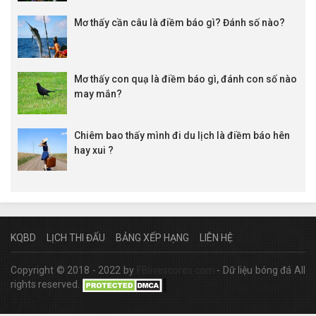
Mơ thấy cần câu là điềm báo gì? Đánh số nào?
Mơ thấy con quạ là điềm báo gì, đánh con số nào
may mắn?
Chiêm bao thấy mình đi du lịch là điềm báo hên
hay xui ?
KQBD
LỊCH THI ĐẤU
BẢNG XẾP HẠNG
LIÊN HỆ
Copyright © 2018 - 2022 by
FBlivescores.com
- Dữ liệu bóng đá All
rights reserved.