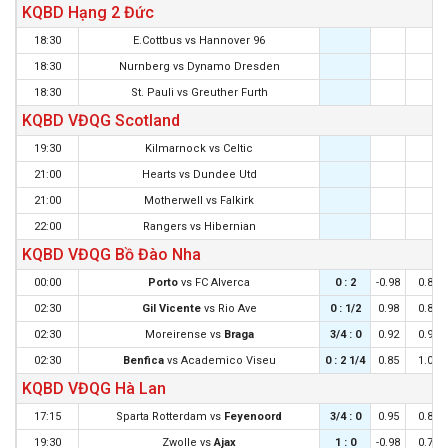
KQBD Hạng 2 Đức
18:30
E.Cottbus
vs
Hannover 96
18:30
Nurnberg
vs
Dynamo Dresden
18:30
St. Pauli
vs
Greuther Furth
KQBD VĐQG Scotland
19:30
Kilmarnock
vs
Celtic
21:00
Hearts
vs
Dundee Utd
21:00
Motherwell
vs
Falkirk
22:00
Rangers
vs
Hibernian
KQBD VĐQG Bồ Đào Nha
00:00
Porto
vs
FC Alverca
0 : 2
-0.98
0.82
02:30
Gil Vicente
vs
Rio Ave
0 : 1/2
0.98
0.88
02:30
Moreirense
vs
Braga
3/4 : 0
0.92
0.92
02:30
Benfica
vs
Academico Viseu
0 : 2 1/4
0.85
1.00
KQBD VĐQG Hà Lan
17:15
Sparta Rotterdam
vs
Feyenoord
3/4 : 0
0.95
0.85
19:30
Zwolle
vs
Ajax
1 : 0
-0.98
0.78