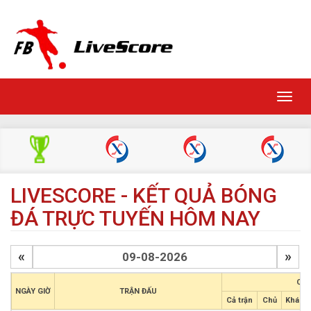
Toggl
navig
LIVESCORE - KẾT QUẢ BÓNG
ĐÁ TRỰC TUYẾN HÔM NAY
«
»
CHÂ
NGÀY GIỜ
TRẬN ĐẤU
Cả trận
Chủ
Khách