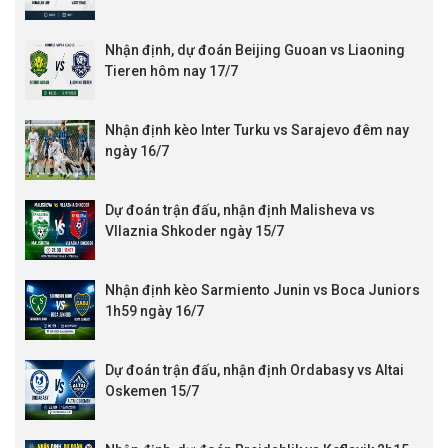
KQBD Hạng 2 Nhật Bản
16:00
Iwaki FC
vs
FC Imabari
Nhận định, dự đoán Beijing Guoan vs Liaoning
17:00
Montedio Yama.
vs
Tochigi City
Tieren hôm nay 17/7
KQBD Hạng 2 Argentina
00:30
Los Andes
vs
Ferro Carril Oeste
Nhận định kèo Inter Turku vs Sarajevo đêm nay
01:00
Deportivo Moron
vs
CA Acassuso
ngày 16/7
01:00
Colegiales
vs
Patronato Parana
01:30
Colon
vs
San Telmo
Dự đoán trận đấu, nhận định Malisheva vs
02:00
CA Mitre Salta
vs
Def.Belgrano
Vllaznia Shkoder ngày 15/7
02:00
Racing Cordoba
vs
CA San Miguel
02:30
Godoy Cruz
vs
Chaco For Ever
Nhận định kèo Sarmiento Junin vs Boca Juniors
03:00
Quilmes
vs
Almagro
1h59 ngày 16/7
03:30
Gimnasia y Tiro
vs
Nueva Chicago
04:00
San Martin Tucuman
vs
San Martin SJ
Dự đoán trận đấu, nhận định Ordabasy vs Altai
KQBD Hạng 3 Thụy Điển
Oskemen 15/7
19:00
Enkopings
vs
Karlbergs BK
19:00
Kristianstads
vs
Angelholms