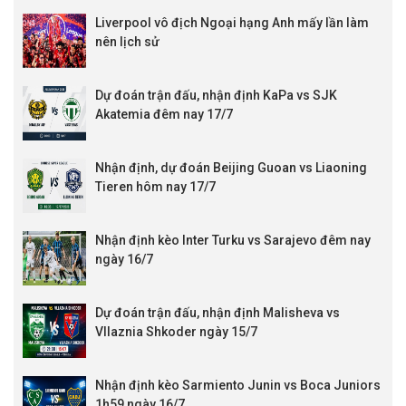
13:45
Moreton City Exce. 2
vs
Mitchelton
Liverpool vô địch Ngoại hạng Anh mấy lần làm
13:45
Caloundra
vs
Virginia Utd
nên lịch sử
KQBD Aus New South Wales
12:00
Wollongong Wolves
vs
Sydney United 58 FC
Dự đoán trận đấu, nhận định KaPa vs SJK
Akatemia đêm nay 17/7
Nhận định, dự đoán Beijing Guoan vs Liaoning
Tieren hôm nay 17/7
Nhận định kèo Inter Turku vs Sarajevo đêm nay
ngày 16/7
Dự đoán trận đấu, nhận định Malisheva vs
Vllaznia Shkoder ngày 15/7
Nhận định kèo Sarmiento Junin vs Boca Juniors
1h59 ngày 16/7