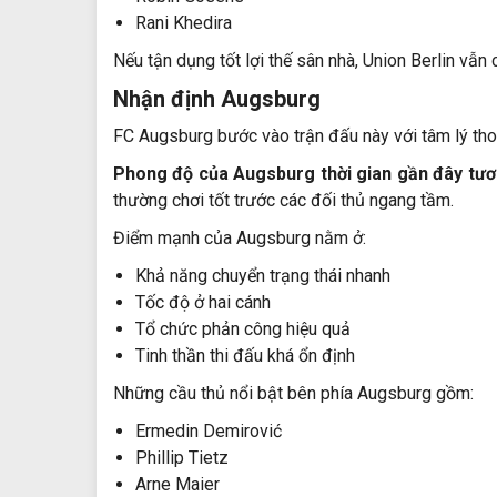
Rani Khedira
Nếu tận dụng tốt lợi thế sân nhà, Union Berlin vẫn
Nhận định Augsburg
FC Augsburg
bước vào trận đấu này với tâm lý th
Phong độ của Augsburg thời gian gần đây tươ
thường chơi tốt trước các đối thủ ngang tầm.
Điểm mạnh của Augsburg nằm ở:
Khả năng chuyển trạng thái nhanh
Tốc độ ở hai cánh
Tổ chức phản công hiệu quả
Tinh thần thi đấu khá ổn định
Những cầu thủ nổi bật bên phía Augsburg gồm:
Ermedin Demirović
Phillip Tietz
Arne Maier