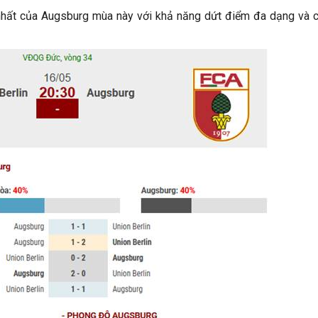
 nhất của Augsburg mùa này với khả năng dứt điểm đa dạng và 