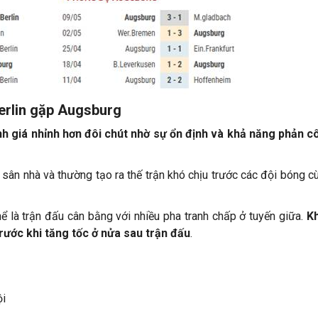
erlin gặp Augsburg
 giá nhỉnh hơn đôi chút nhờ sự ổn định và khả năng phản c
ên sân nhà và thường tạo ra thế trận khó chịu trước các đội bóng cù
ể là trận đấu cân bằng với nhiều pha tranh chấp ở tuyến giữa.
K
trước khi tăng tốc ở nửa sau trận đấu
.
ội