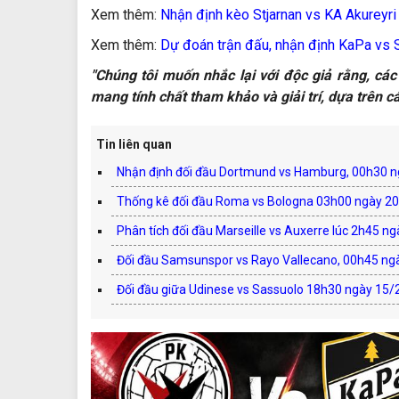
Xem thêm:
Nhận định kèo Stjarnan vs KA Akureyr
Xem thêm:
Dự đoán trận đấu, nhận định KaPa vs
"Chúng tôi muốn nhắc lại với độc giả rằng, cá
mang tính chất tham khảo và giải trí, dựa trên cá
Tin liên quan
Nhận định đối đầu Dortmund vs Hamburg, 00h30 n
Thống kê đối đầu Roma vs Bologna 03h00 ngày 2
Phân tích đối đầu Marseille vs Auxerre lúc 2h45 n
Đối đầu Samsunspor vs Rayo Vallecano, 00h45 ng
Đối đầu giữa Udinese vs Sassuolo 18h30 ngày 15/