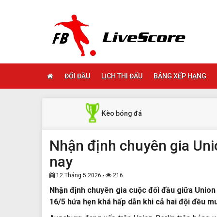
ĐỐI ĐẦU
LỊCH THI ĐẤU
BẢNG XẾP HẠNG
Kèo bóng đá
Nhận định chuyên gia Un
nay
12 Tháng 5 2026 -
216
Nhận định chuyên gia cuộc đối đầu giữa
Union 
16/5 hứa hẹn khá hấp dẫn khi cả hai đội đều mu