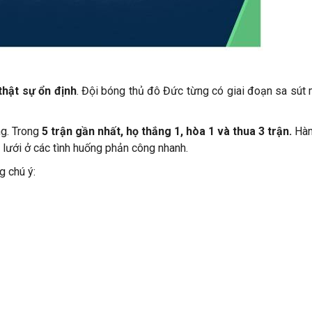
thật sự ổn định
. Đội bóng thủ đô Đức từng có giai đoạn sa sút
ng. Trong
5 trận gần nhất, họ thắng 1, hòa 1 và thua 3 trận.
Hàn
 lưới ở các tình huống phản công nhanh.
g chú ý: