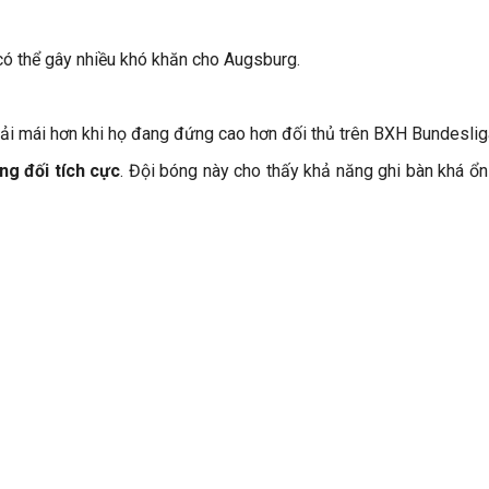
 có thể gây nhiều khó khăn cho Augsburg.
oải mái hơn khi họ đang đứng cao hơn đối thủ trên BXH Bundeslig
ng đối tích cực
. Đội bóng này cho thấy khả năng ghi bàn khá ổn