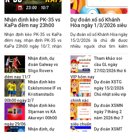
Nhận định kèo PK-35 vs
Dự đoán xổ số Khánh
KaPa đêm nay 23h00
Hòa ngày 1/3/2026 siêu
ngày 10/7
chuẩn
Nhận định kèo PK-35 vs KaPa
Dự đoán xổ số Khánh Hòa ngày
đêm nay, nhận định PK-35 vs
15/2/2026 là chủ đề được
KaPa 23h00 ngày 10/7, nhận
nhiều người chơi tìm kiếm
định tỷ số PK-35 vs KaPa.
nhằm gia tăng khả năng lựa
chọn con số phù hợp.
Nhận định, dự
Tham khảo soi
đoán Galway vs
cầu GL ngày
Sligo Rovers
27/02/2026 thứ 6
đêm nay 11/7
VIP hôm nay
Nhận định kèo
Dự đoán XSTG
Eskilsminne IF vs
ngày 15/2/2026
Kristianstads
Chủ nhật siêu vip
00h00 ngày 2/7
chính xác
Nhận định kèo
Dự đoán XSMN
Stjarnan vs KA
ngày 7 tháng 2
Akureyri 00h00
năm 2026 thứ 7
ngày 29/06
siêu chuẩn
Nhận định, dự
Dự đoán XSMT