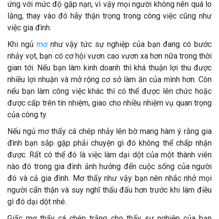
ứng với mức độ gặp nạn, vì vậy mọi người không nên quá lo
lắng, thay vào đó hãy thận trọng trong công việc cũng như
việc gia đình.
Khi ngủ
mơ
như vậy tức sự nghiệp của bạn đang có bước
nhảy vọt, bạn có cơ hội vươn cao vươn xa hơn nữa trong thời
gian tới. Nếu bạn làm kinh doanh thì khá thuận lợi thu được
nhiều lợi nhuận và mở rộng cơ sở làm ăn của mình hơn. Còn
nếu bạn làm công việc khác thì có thể được lên chức hoặc
được cấp trên tín nhiệm, giao cho nhiều nhiệm vụ quan trọng
của công ty.
Nếu ngủ mơ thấy cá chép nhảy lên bờ mang hàm ý rằng gia
đình bạn sắp gặp phải chuyện gì đó không thể chấp nhận
được. Rất có thể đó là việc làm dại dột của một thành viên
nào đó trong gia đình ảnh hưởng đến cuộc sống của người
đó và cả gia đình. Mơ thấy như vậy bạn nên nhắc nhở mọi
người cẩn thận và suy nghĩ thấu đấu hơn trước khi làm điều
gì đó dại dột nhé.
Giấc mơ thấy cá chép trắng cho thấy sự nghiệp của bạn