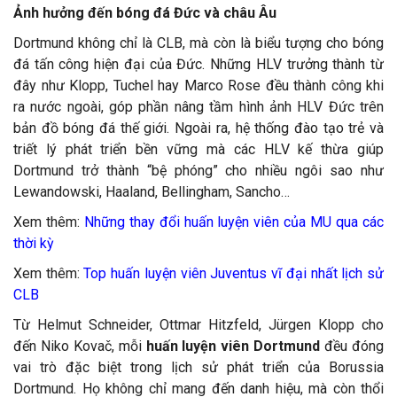
Ảnh hưởng đến bóng đá Đức và châu Âu
Dortmund không chỉ là CLB, mà còn là biểu tượng cho bóng
đá tấn công hiện đại của Đức. Những HLV trưởng thành từ
đây như Klopp, Tuchel hay Marco Rose đều thành công khi
ra nước ngoài, góp phần nâng tầm hình ảnh HLV Đức trên
bản đồ bóng đá thế giới. Ngoài ra, hệ thống đào tạo trẻ và
triết lý phát triển bền vững mà các HLV kế thừa giúp
Dortmund trở thành “bệ phóng” cho nhiều ngôi sao như
Lewandowski, Haaland, Bellingham, Sancho…
Xem thêm:
Những thay đổi huấn luyện viên của MU qua các
thời kỳ
Xem thêm:
Top huấn luyện viên Juventus vĩ đại nhất lịch sử
CLB
Từ Helmut Schneider, Ottmar Hitzfeld, Jürgen Klopp cho
đến Niko Kovač, mỗi
huấn luyện viên Dortmund
đều đóng
vai trò đặc biệt trong lịch sử phát triển của Borussia
Dortmund. Họ không chỉ mang đến danh hiệu, mà còn thổi