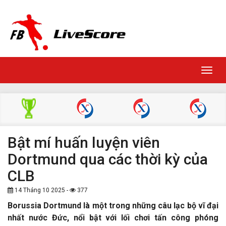
Toggl
navig
Bật mí huấn luyện viên
Dortmund qua các thời kỳ của
CLB
14 Tháng 10 2025 -
377
Borussia Dortmund là một trong những câu lạc bộ vĩ đại
nhất nước Đức, nổi bật với lối chơi tấn công phóng