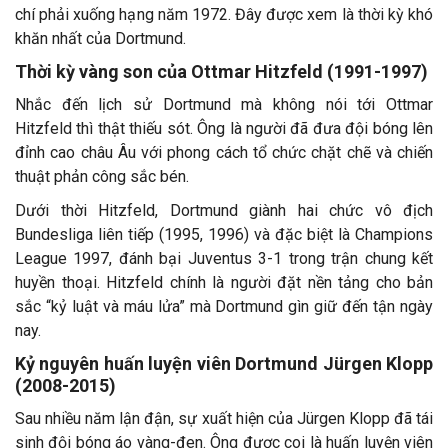
chí phải xuống hạng năm 1972. Đây được xem là thời kỳ khó
khăn nhất của Dortmund.
Thời kỳ vàng son của Ottmar Hitzfeld (1991-1997)
Nhắc đến lịch sử Dortmund mà không nói tới Ottmar
Hitzfeld thì thật thiếu sót. Ông là người đã đưa đội bóng lên
đỉnh cao châu Âu với phong cách tổ chức chặt chẽ và chiến
thuật phản công sắc bén.
Dưới thời Hitzfeld, Dortmund giành hai chức vô địch
Bundesliga liên tiếp (1995, 1996) và đặc biệt là Champions
League 1997, đánh bại Juventus 3-1 trong trận chung kết
huyền thoại. Hitzfeld chính là người đặt nền tảng cho bản
sắc “kỷ luật và máu lửa” mà Dortmund gìn giữ đến tận ngày
nay.
Kỷ nguyên huấn luyện viên Dortmund Jürgen Klopp
(2008-2015)
Sau nhiều năm lận đận, sự xuất hiện của Jürgen Klopp đã tái
sinh đội bóng áo vàng-đen. Ông được coi là huấn luyện viên