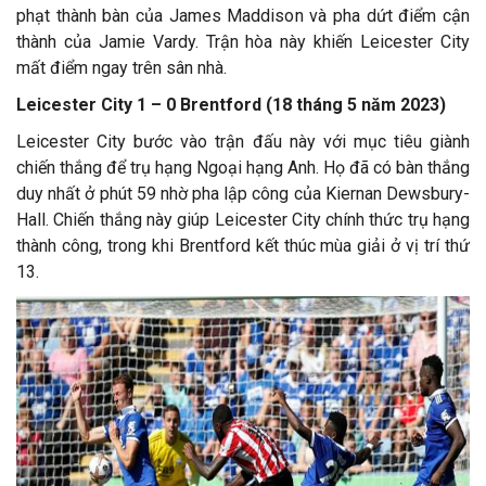
phạt thành bàn của James Maddison và pha dứt điểm cận
thành của Jamie Vardy. Trận hòa này khiến Leicester City
mất điểm ngay trên sân nhà.
Leicester City 1 – 0 Brentford (18 tháng 5 năm 2023)
Leicester City bước vào trận đấu này với mục tiêu giành
chiến thắng để trụ hạng Ngoại hạng Anh. Họ đã có bàn thắng
duy nhất ở phút 59 nhờ pha lập công của Kiernan Dewsbury-
Hall. Chiến thắng này giúp Leicester City chính thức trụ hạng
thành công, trong khi Brentford kết thúc mùa giải ở vị trí thứ
13.