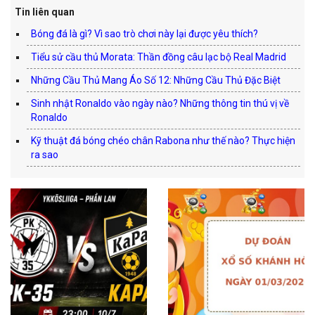
Tin liên quan
Bóng đá là gì? Vì sao trò chơi này lại được yêu thích?
Tiểu sử cầu thủ Morata: Thần đồng câu lạc bộ Real Madrid
Những Cầu Thủ Mang Áo Số 12: Những Cầu Thủ Đặc Biệt
Sinh nhật Ronaldo vào ngày nào? Những thông tin thú vị về
Ronaldo
Kỹ thuật đá bóng chéo chân Rabona như thế nào? Thực hiện
ra sao