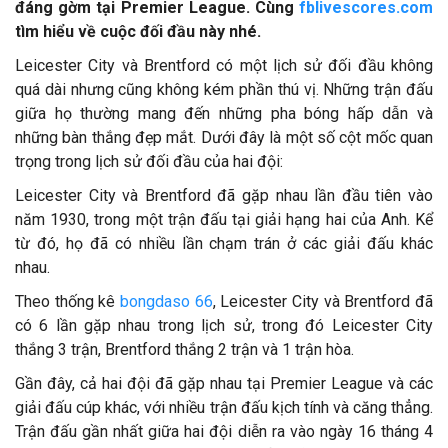
đáng gờm tại Premier League. Cùng
fblivescores.com
tìm hiểu về cuộc đối đầu này nhé.
Leicester City và Brentford có một lịch sử đối đầu không
quá dài nhưng cũng không kém phần thú vị. Những trận đấu
giữa họ thường mang đến những pha bóng hấp dẫn và
những bàn thắng đẹp mắt. Dưới đây là một số cột mốc quan
trọng trong lịch sử đối đầu của hai đội:
Leicester City và Brentford đã gặp nhau lần đầu tiên vào
năm 1930, trong một trận đấu tại giải hạng hai của Anh. Kể
từ đó, họ đã có nhiều lần chạm trán ở các giải đấu khác
nhau.
Theo thống kê
bongdaso 66
, Leicester City và Brentford đã
có 6 lần gặp nhau trong lịch sử, trong đó Leicester City
thắng 3 trận, Brentford thắng 2 trận và 1 trận hòa.
Gần đây, cả hai đội đã gặp nhau tại Premier League và các
giải đấu cúp khác, với nhiều trận đấu kịch tính và căng thẳng.
Trận đấu gần nhất giữa hai đội diễn ra vào ngày 16 tháng 4