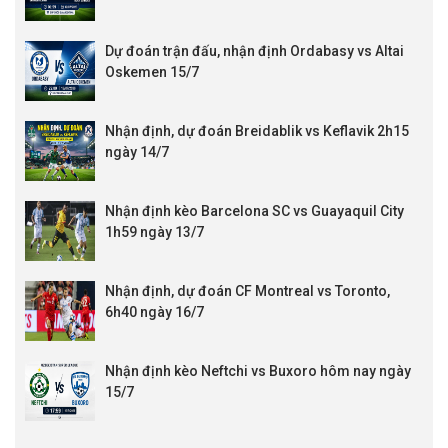
Dự đoán trận đấu, nhận định Ordabasy vs Altai
Oskemen 15/7
Nhận định, dự đoán Breidablik vs Keflavik 2h15
ngày 14/7
Nhận định kèo Barcelona SC vs Guayaquil City
1h59 ngày 13/7
Nhận định, dự đoán CF Montreal vs Toronto,
6h40 ngày 16/7
Nhận định kèo Neftchi vs Buxoro hôm nay ngày
15/7