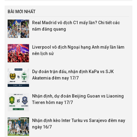
BÀI MỚI NHẤT
Real Madrid vô địch C1 mấy lần? Chi tiết các
năm đăng quang
Liverpool vô địch Ngoại hạng Anh mấy lần làm
nên lịch sử
Dự đoán trận đấu, nhận định KaPa vs SJK
Akatemia đêm nay 17/7
Nhận định, dự đoán Beijing Guoan vs Liaoning
Tieren hôm nay 17/7
Nhận định kèo Inter Turku vs Sarajevo đêm nay
ngày 16/7