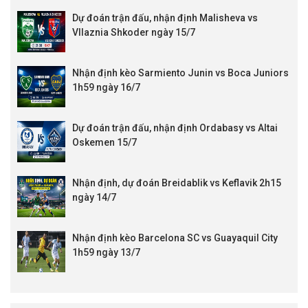
Dự đoán trận đấu, nhận định Malisheva vs
Vllaznia Shkoder ngày 15/7
Nhận định kèo Sarmiento Junin vs Boca Juniors
1h59 ngày 16/7
Dự đoán trận đấu, nhận định Ordabasy vs Altai
Oskemen 15/7
Nhận định, dự đoán Breidablik vs Keflavik 2h15
ngày 14/7
Nhận định kèo Barcelona SC vs Guayaquil City
1h59 ngày 13/7