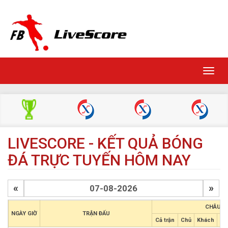
Toggl
navig
LIVESCORE - KẾT QUẢ BÓNG
ĐÁ TRỰC TUYẾN HÔM NAY
«
»
CHÂU Á
NGÀY GIỜ
TRẬN ĐẤU
Cả trận
Chủ
Khách
Hi