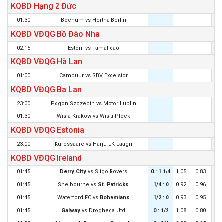
KQBD Hạng 2 Đức
01:30
Bochum
vs
Hertha Berlin
KQBD VĐQG Bồ Đào Nha
02:15
Estoril
vs
Famalicao
KQBD VĐQG Hà Lan
01:00
Cambuur
vs
SBV Excelsior
KQBD VĐQG Ba Lan
23:00
Pogon Szczecin
vs
Motor Lublin
01:30
Wisla Krakow
vs
Wisla Plock
KQBD VĐQG Estonia
23:00
Kuressaare
vs
Harju JK Laagri
KQBD VĐQG Ireland
01:45
Derry City
vs
Sligo Rovers
0 : 1 1/4
1.05
0.83
0 :
01:45
Shelbourne
vs
St. Patricks
1/4 : 0
0.92
0.96
0 
01:45
Waterford FC
vs
Bohemians
1/2 : 0
0.93
0.95
1/4
01:45
Galway
vs
Drogheda Utd
0 : 1/2
1.08
0.80
0 :