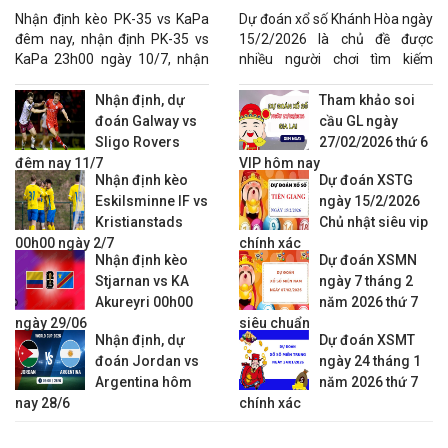
ngày 10/7
chuẩn
22:30
JaPS
vs
MP Mikkeli
Nhận định kèo PK-35 vs KaPa
Dự đoán xổ số Khánh Hòa ngày
đêm nay, nhận định PK-35 vs
15/2/2026 là chủ đề được
KQBD Hạng 2 Séc
KaPa 23h00 ngày 10/7, nhận
nhiều người chơi tìm kiếm
22:00
Jihlava
vs
Pribram
định tỷ số PK-35 vs KaPa.
nhằm gia tăng khả năng lựa
chọn con số phù hợp.
22:00
Nhận định, dự
Sellier&Bellot Vlasim
vs
Vik.Zizkov
Tham khảo soi
đoán Galway vs
cầu GL ngày
22:00
Opava
vs
Kladno
Sligo Rovers
27/02/2026 thứ 6
22:00
SK Prostejov
vs
MFK Karvina
đêm nay 11/7
VIP hôm nay
22:00
Slavia Praha B
vs
Fotbal Trinec
Nhận định kèo
Dự đoán XSTG
Eskilsminne IF vs
ngày 15/2/2026
22:00
Usti & Labem
vs
Arsenal Ceska Lipa
Kristianstads
Chủ nhật siêu vip
22:00
Dukla Praha
vs
Slavia Kromeriz
00h00 ngày 2/7
chính xác
KQBD Hạng 2 Argentina
Nhận định kèo
Dự đoán XSMN
Stjarnan vs KA
ngày 7 tháng 2
06:00
F. Midland
vs
Deportivo Maipu
Akureyri 00h00
năm 2026 thứ 7
KQBD Nữ Hàn Quốc
ngày 29/06
siêu chuẩn
Nhận định, dự
Dự đoán XSMT
17:00
Red Angels Nữ
vs
Sejong Sportstoto Nữ
đoán Jordan vs
ngày 24 tháng 1
17:00
Hwacheon KSPO Nữ
vs
Gyeongju Nữ
Argentina hôm
năm 2026 thứ 7
17:00
Suwon Nữ
vs
Gangjin Swans Nữ
nay 28/6
chính xác
KQBD ASEAN Cup 2026