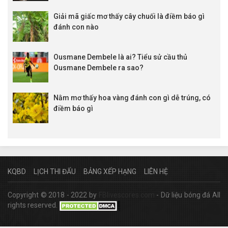
Giải mã giấc mơ thấy cây chuối là điềm báo gì
đánh con nào
Ousmane Dembele là ai? Tiểu sử cầu thủ
Ousmane Dembele ra sao?
Nằm mơ thấy hoa vàng đánh con gì dễ trúng, có
điềm báo gì
KQBD
LỊCH THI ĐẤU
BẢNG XẾP HẠNG
LIÊN HỆ
Copyright © 2018 - 2022 by
FBlivescores.com
- Dữ liệu bóng đá All
rights reserved.